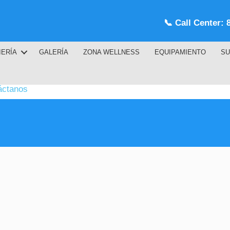
📞
Call Center: 
IERÍA
GALERÍA
ZONA WELLNESS
EQUIPAMIENTO
SU
áctanos